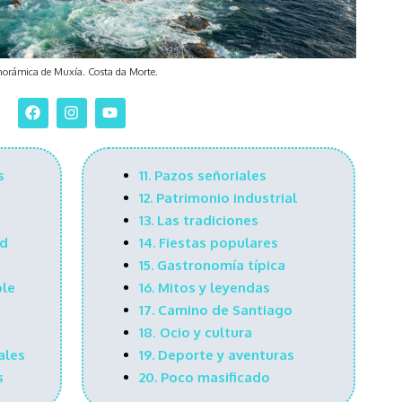
orámica de Muxía. Costa da Morte.
s
11.
Pazos señoriales
12.
Patrimonio industrial
13.
Las tradiciones
rd
14.
Fiestas populares
15.
Gastronomía típica
ble
16.
Mitos y leyendas
17.
Camino de Santiago
18
.
Ocio y cultura
ales
19.
Deporte y aventuras
s
20.
Poco masificado