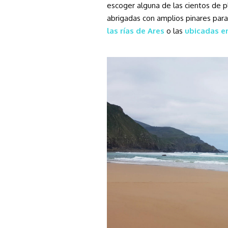
escoger alguna de las cientos de p
abrigadas con amplios pinares par
las rías de Ares
o las
ubicadas e