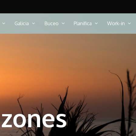
Galicia
Buceo
Planifica
Work-in
azones