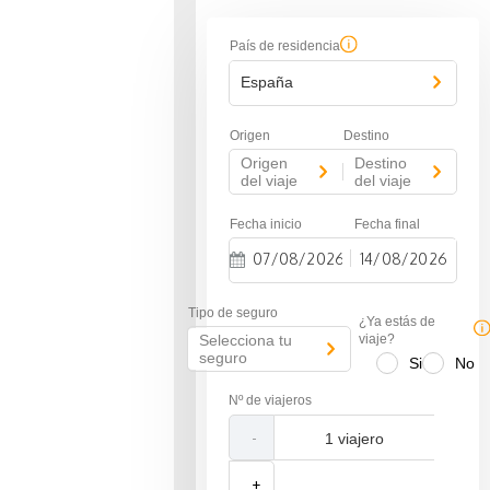
País de residencia
España
Origen
Destino
Origen
Destino
-
del viaje
del viaje
Fecha inicio
Fecha final
-
N
N
a
a
Tipo de seguro
v
v
¿Ya estás de
i
i
Selecciona tu
viaje?
g
g
seguro
Si
No
a
a
t
t
Nº de viajeros
e
e
f
b
-
o
a
r
c
w
k
+