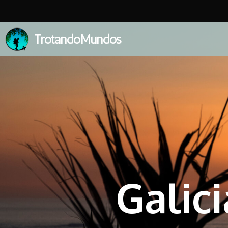
TrotandoMundos
Galic