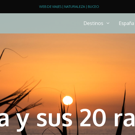
WEB DE VIAJES | NATURALEZA | BUCEO
Destinos
España
ia y sus 20 r