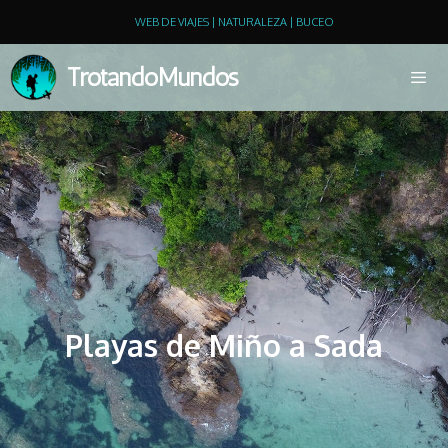
WEB DE VIAJES | NATURALEZA | BUCEO
TrotandoMundos
Playas de Miño a Sada