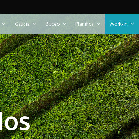
Galicia
Buceo
Planifica
Work-in
dos