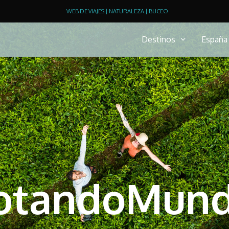
WEB DE VIAJES | NATURALEZA | BUCEO
Destinos
España
otandoMun