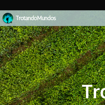
TrotandoMundos
Tr