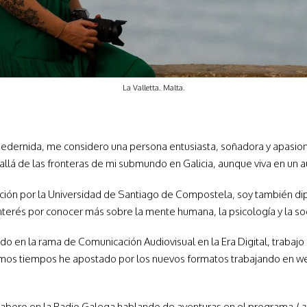
La Valletta. Malta.
mpedernida, me considero una persona entusiasta, soñadora y apasio
allá de las fronteras de mi submundo en Galicia, aunque viva en un a
ación por la Universidad de Santiago de Compostela, soy también di
nterés por conocer más sobre la mente humana, la psicología y la soc
do en la rama de Comunicación Audiovisual en la Era Digital, trab
últimos tiempos he apostado por los nuevos formatos trabajando en we
laboro en la Radio Galega hablando de aventuras en el programa
La