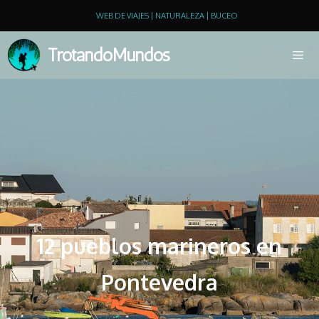
WEB DE VIAJES | NATURALEZA | BUCEO
TrotandoMundos
12 pueblos marineros en
Pontevedra