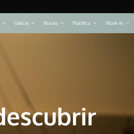
Galicia
Buceo
Planifica
Work-in
descubrir