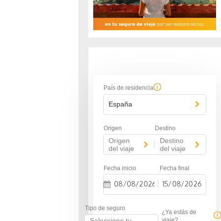
País de residencia
España
Origen
Destino
Origen
Destino
-
del viaje
del viaje
Fecha inicio
Fecha final
-
N
N
a
a
Tipo de seguro
v
v
¿Ya estás de
i
i
Selecciona tu
viaje?