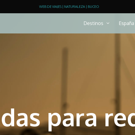
WEB DE VIAJES | NATURALEZA | BUCEO
Destinos
España
das para re