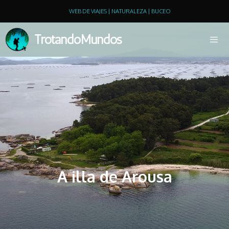
WEB DE VIAJES | NATURALEZA | BUCEO
TrotandoMundos
A illa de Arousa