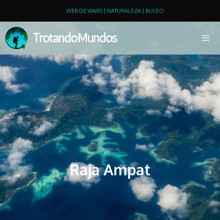
WEB DE VIAJES | NATURALEZA | BUCEO
TrotandoMundos
Raja Ampat