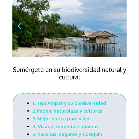
Sumérgete en su biodiversidad natural y
cultural
1. Raja Ampat y su
biodiversidad
2.
Pap
úa: naturaleza y culturas
3. Mejor época para viajar
4. Visado, moneda e idiomas
5.
Vacunas, seguros y botiquín