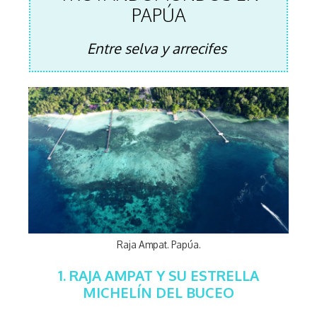
PAPÚA
Entre selva y arrecifes
Raja Ampat. Papúa.
1. RAJA AMPAT Y SU ESTRELLA
MICHELÍN DEL BUCEO