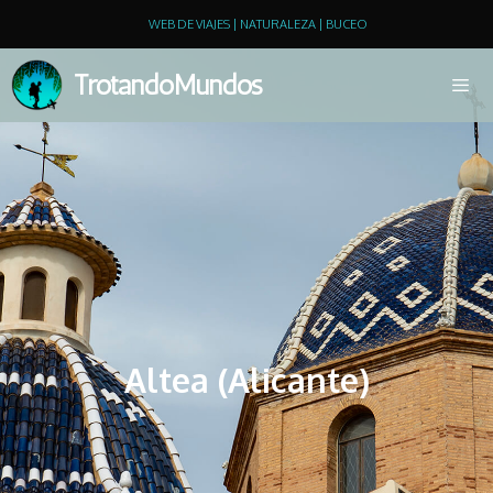
WEB DE VIAJES | NATURALEZA | BUCEO
TrotandoMundos
Altea (Alicante)