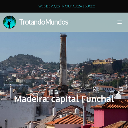
WEB DE VIAJES | NATURALEZA | BUCEO
TrotandoMundos
Madeira: capital Funchal