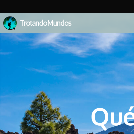
TrotandoMundos
Qué