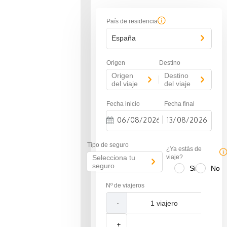
País de residencia
España
Origen
Destino
Origen
Destino
-
del viaje
del viaje
Fecha inicio
Fecha final
-
N
N
a
a
Tipo de seguro
v
v
¿Ya estás de
i
i
Selecciona tu
viaje?
g
g
seguro
Si
No
a
a
t
t
Nº de viajeros
e
e
f
b
-
o
a
r
c
w
k
+