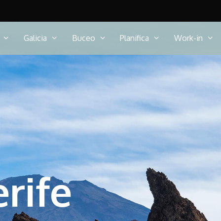
Galicia
Buceo
Planifica
Work-in
rife