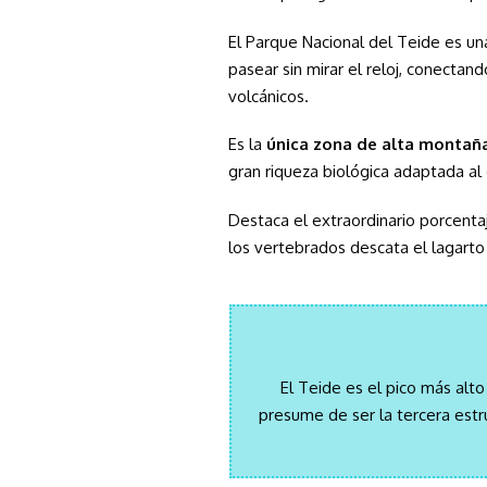
El Parque Nacional del Teide es un
pasear sin mirar el reloj, conectand
volcánicos.
Es la
única zona de alta montañ
gran riqueza biológica adaptada al
Destaca el extraordinario porcenta
los vertebrados descata el lagarto
El Teide es el pico más alt
presume de ser la tercera est