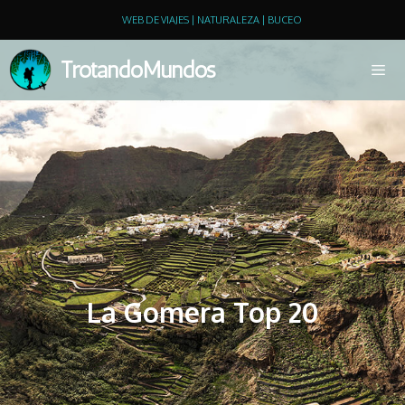
WEB DE VIAJES | NATURALEZA | BUCEO
TrotandoMundos
La Gomera Top 20