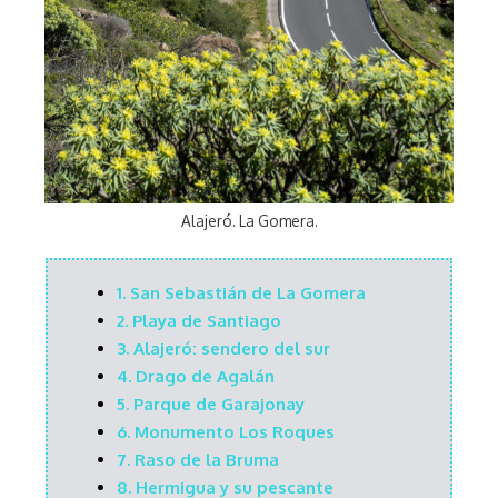
Alajeró. La Gomera.
1.
San Sebastián de La Gomera
2.
Playa de Santiago
3.
Alajeró: sendero del sur
4.
Drago de Agalán
5.
Parque de Garajonay
6.
Monumento Los Roques
7.
Raso de la Bruma
8.
Hermigua y su pescante