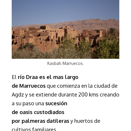
Kasbah. Marruecos.
El
río
Draa es
el ma
s largo
de
Marruecos
que comienza en la ciudad de
Agdz y se extiende durante
200 kms
creando
a su paso una
sucesión
de
oasis
custodiados
por
palmeras
datileras
y huertos de
cultivos familiares.