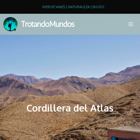
WEB DE VIAJES | NATURALEZA | BUCEO
TrotandoMundos
Cordillera del Atlas