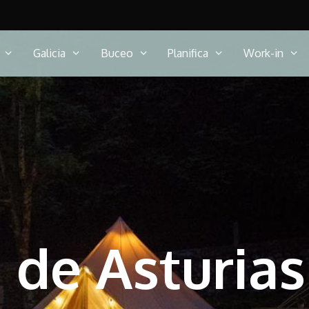
Galicia
Buceo
Planifica
Work-in
 de Asturias