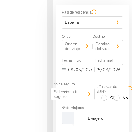
País de residencia
España
Origen
Destino
Origen
Destino
-
del viaje
del viaje
Fecha inicio
Fecha final
-
N
N
a
a
Tipo de seguro
v
v
¿Ya estás de
i
i
Selecciona tu
viaje?
g
g
seguro
Si
No
a
a
t
t
Nº de viajeros
e
e
f
b
-
o
a
r
c
w
k
+