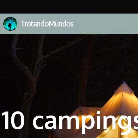
TrotandoMundos
10 campings