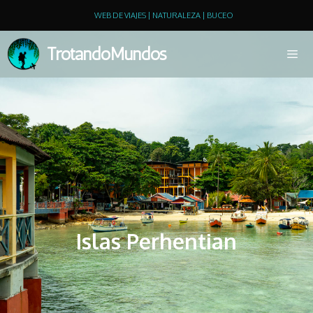
WEB DE VIAJES | NATURALEZA | BUCEO
TrotandoMundos
Islas Perhentian