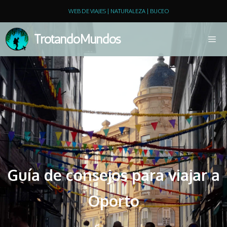
WEB DE VIAJES | NATURALEZA | BUCEO
TrotandoMundos
Guía de consejos para viajar a
Oporto