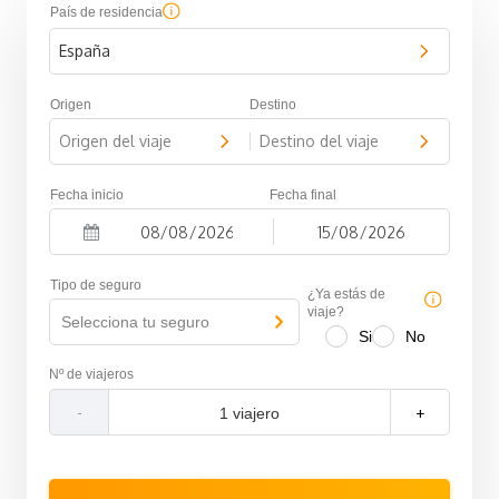
País de residencia
España
Origen
Destino
Origen del viaje
Destino del viaje
-
Fecha inicio
Fecha final
-
N
N
a
a
Tipo de seguro
v
v
¿Ya estás de
i
i
viaje?
Selecciona tu seguro
g
g
Si
No
a
a
t
t
Nº de viajeros
e
e
f
b
-
+
o
a
r
c
w
k
a
w
r
a