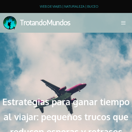
WEB DE VIAJES | NATURALEZA | BUCEO
TrotandoMundos
Estrategias para ganar tiempo
al viajar: pequeños trucos que
reducen esperas y retrasos