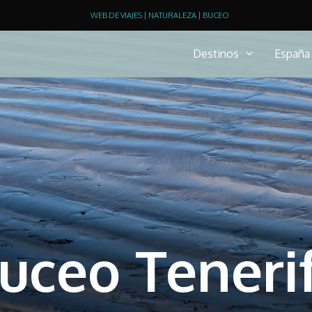
WEB DE VIAJES | NATURALEZA | BUCEO
Destinos
España
uceo Teneri