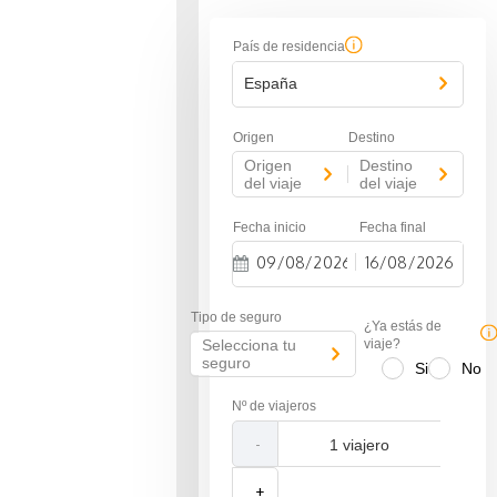
País de residencia
España
Origen
Destino
Origen
Destino
-
del viaje
del viaje
Fecha inicio
Fecha final
-
N
N
a
a
Tipo de seguro
v
v
¿Ya estás de
i
i
Selecciona tu
viaje?
g
g
seguro
Si
No
a
a
t
t
Nº de viajeros
e
e
f
b
-
o
a
r
c
w
k
+