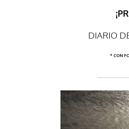
¡P
DIARIO D
* CON F