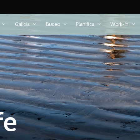
Galicia
Buceo
Planifica
Work-in
fe