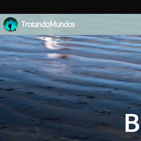
TrotandoMundos
B