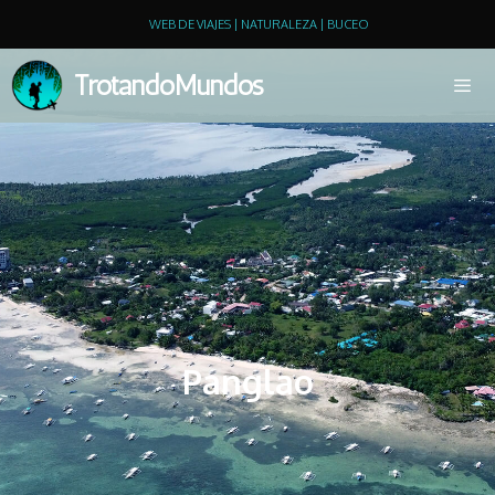
WEB DE VIAJES | NATURALEZA | BUCEO
TrotandoMundos
Panglao